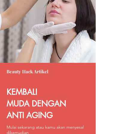
Beauty Hack Artikel
KEMBALI
MUDA DENGAN
ANTI AGING
Mulai sekarang atau kamu akan menyesal
dikemudian