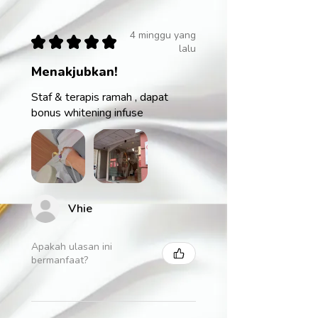
4 minggu yang
★
★
★
★
★
lalu
Menakjubkan!
Staf & terapis ramah , dapat
bonus whitening infuse
Vhie
Apakah ulasan ini
bermanfaat?