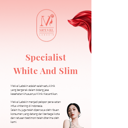
Specialist
White And Slim
Melval Labskin adalah salah satu klinik
yang bergerak dalam bidang jasa
kesehatan khususnya Klinik Kecantikan.
Melval Labskin menjadi pelopor perawatan
infus whitening di Indonesia.
Selain itu juga telah dipercaya oleh ribuan
konsumen yang datang dari berbagai kota
dan ratusan testimoni telah diterima oleh
kami.