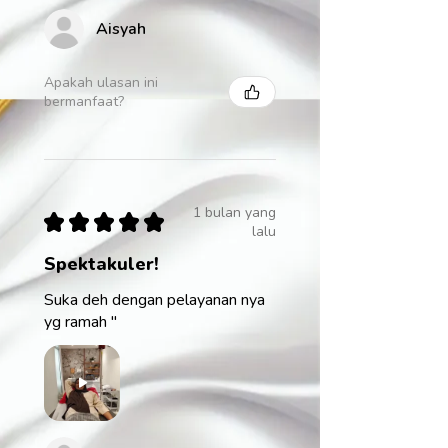
Aisyah
Apakah ulasan ini
bermanfaat?
1 bulan yang
★
★
★
★
★
lalu
Spektakuler!
Suka deh dengan pelayanan nya
yg ramah "