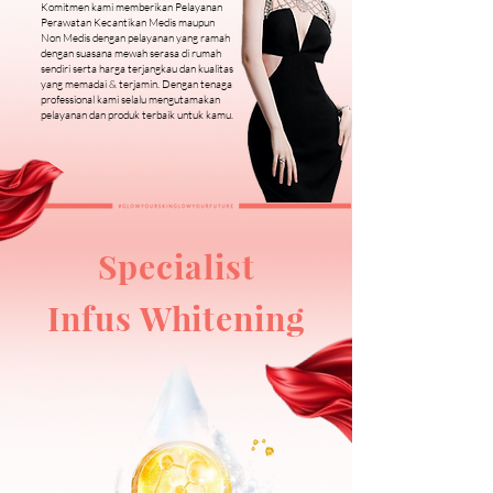
Komitmen kami memberikan Pelayanan
Perawatan Kecantikan Medis maupun
Non Medis dengan pelayanan yang ramah
dengan suasana mewah serasa di rumah
sendiri serta harga terjangkau dan kualitas
yang memadai & terjamin. Dengan tenaga
professional kami selalu mengutamakan
pelayanan dan produk terbaik untuk kamu.
Specialist
Infus Whitening