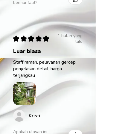
bermanfaat?
1 bulan yang
★
★
★
★
★
lalu
Luar biasa
Staff ramah, pelayanan gercep,
penjelasan detail, harga
terjangkau
Kristi
Apakah ulasan ini