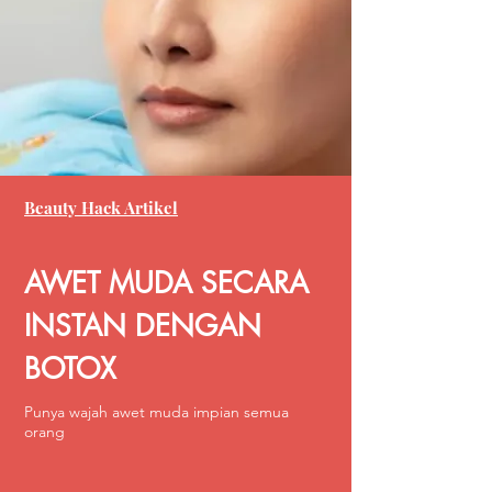
Beauty Hack Artikel
AWET MUDA SECARA
INSTAN DENGAN
BOTOX
Punya wajah awet muda impian semua
orang