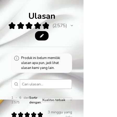
Ulasan
★
★
★
★
★
2.575
2575
Produk ini belum memiliki
ulasan apa pun, jadi lihat
ulasan kami yang lain.
1 - 6 dari
Sortir
2.575
dengan:
3 minggu yang
★
★
★
★
★