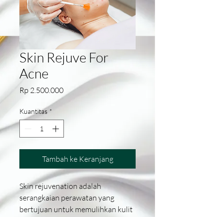
Skin Rejuve For
Acne
Harga
Rp 2.500.000
Kuantitas
*
Tambah ke Keranjang
Skin rejuvenation adalah
serangkaian perawatan yang
bertujuan untuk memulihkan kulit