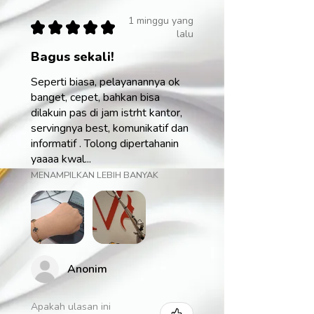
1 minggu yang
★
★
★
★
★
lalu
Bagus sekali!
Seperti biasa, pelayanannya ok
banget, cepet, bahkan bisa
dilakuin pas di jam istrht kantor,
servingnya best, komunikatif dan
informatif . Tolong dipertahanin
yaaaa kwal...
MENAMPILKAN LEBIH BANYAK
Anonim
Apakah ulasan ini