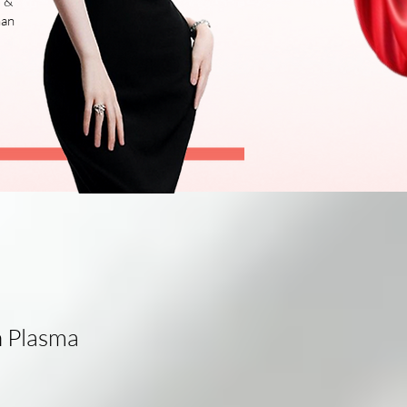
i &
nan
h Plasma