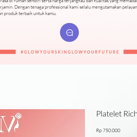
rasa di rumah sendiri serta harga terjangkau dan kualitas yang memada
erjamin. Dengan tenaga professional kami selalu mengutamakan pelaya
an produk terbaik untuk kamu.
Platelet Ric
Harga
Rp 750.000