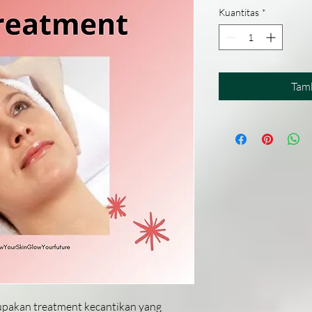
Kuantitas
*
Tam
upakan treatment kecantikan yang