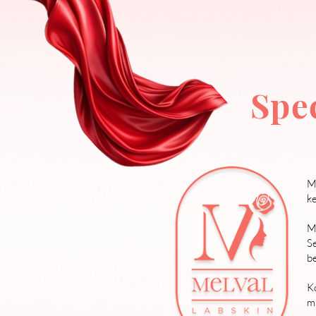
Spe
Me
k
Me
Se
be
K
m