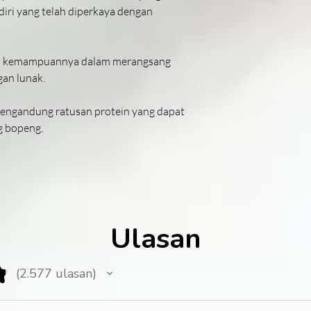
ri yang telah diperkaya dengan
lah kemampuannya dalam merangsang
an lunak.
mengandung ratusan protein yang dapat
g bopeng.
Ulasan
★
2.577
ulasan
2577