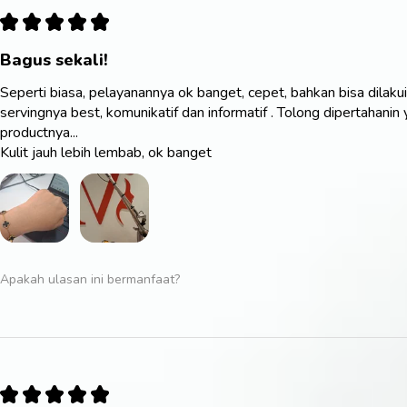
★
★
★
★
★
Bagus sekali!
Seperti biasa, pelayanannya ok banget, cepet, bahkan bisa dilakuin
servingnya best, komunikatif dan informatif . Tolong dipertahani
productnya...
Kulit jauh lebih lembab, ok banget
Apakah ulasan ini bermanfaat?
★
★
★
★
★