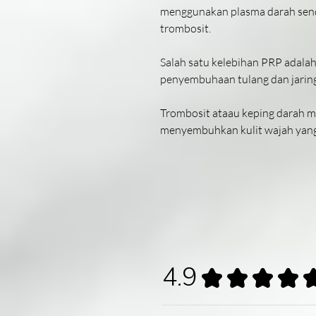
menggunakan plasma darah sendi
trombosit.
Salah satu kelebihan PRP ada
penyembuhaan tulang dan jaring
Trombosit ataau keping darah 
menyembuhkan kulit wajah yan
4.9
★
★
★
★