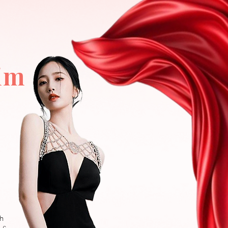
lim
h