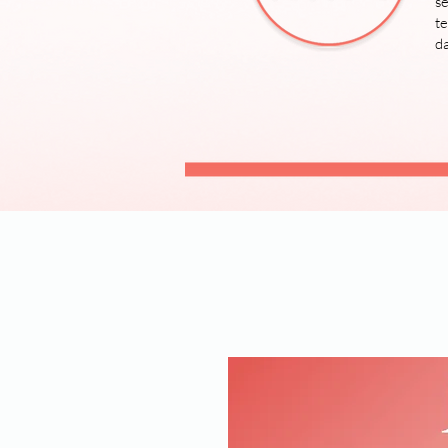
se
t
d