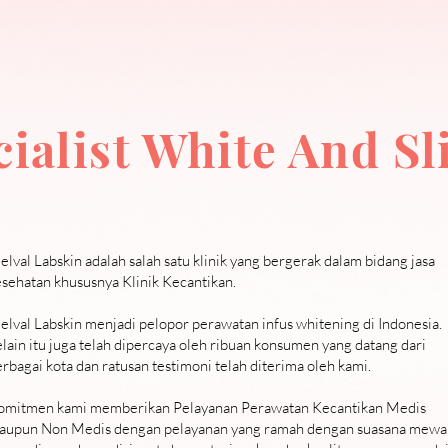
cialist White And S
lval Labskin adalah salah satu klinik yang bergerak dalam bidang jasa
esehatan khususnya Klinik Kecantikan.
lval Labskin menjadi pelopor perawatan infus whitening di Indonesia.
lain itu juga telah dipercaya oleh ribuan konsumen yang datang dari
rbagai kota dan ratusan testimoni telah diterima oleh kami.
omitmen kami memberikan Pelayanan Perawatan Kecantikan Medis
aupun Non Medis dengan pelayanan yang ramah dengan suasana mewa