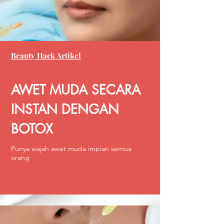
Beauty Hack Artikel
AWET MUDA SECARA
INSTAN DENGAN
BOTOX
Punya wajah awet muda impian semua
orang