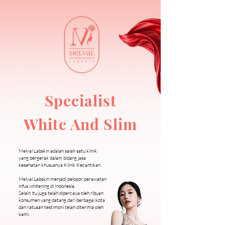
Specialist
White And Slim
Melval Labskin adalah salah satu klinik
yang bergerak dalam bidang jasa
kesehatan khususnya Klinik Kecantikan.
Melval Labskin menjadi pelopor perawatan
infus whitening di Indonesia.
Selain itu juga telah dipercaya oleh ribuan
konsumen yang datang dari berbagai kota
dan ratusan testimoni telah diterima oleh
kami.