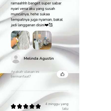
ramaahhh banget super sabar
nyari vena aku yang susah
munculnya, hehe sukaa
tempatnya juga nyaman, bakal
jadi langganan disini❤️🥰
Melinda Agustin
Apakah ulasan ini
bermanfaat?
4 minggu yang
★
★
★
★
★
lalu