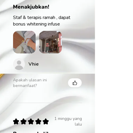
Menakjubkan!
Staf & terapis ramah , dapat
bonus whitening infuse
Vhie
Apakah ulasan ini
bermanfaat?
1 minggu yang
★
★
★
★
★
lalu