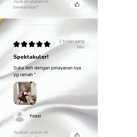
Apakah ulasan ini
bermanfaat?
1 bulan yang
★
★
★
★
★
lalu
Spektakuler!
Suka deh dengan pelayanan nya
yg ramah "
Yossi
Apakah ulasan ini