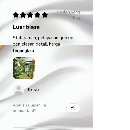
1 bulan yang
★
★
★
★
★
lalu
Luar biasa
Staff ramah, pelayanan gercep,
penjelasan detail, harga
terjangkau
Kristi
Apakah ulasan ini
bermanfaat?