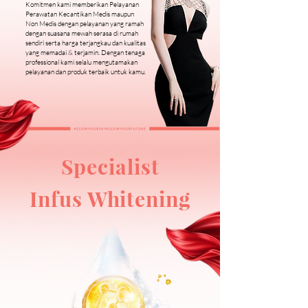
Komitmen kami memberikan Pelayanan
Perawatan Kecantikan Medis maupun
Non Medis dengan pelayanan yang ramah
dengan suasana mewah serasa di rumah
sendiri serta harga terjangkau dan kualitas
yang memadai & terjamin. Dengan tenaga
professional kami selalu mengutamakan
pelayanan dan produk terbaik untuk kamu.
Specialist
Infus Whitening