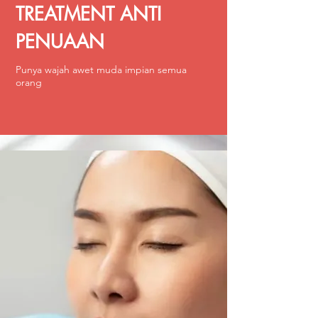
TREATMENT ANTI
PENUAAN
Punya wajah awet muda impian semua
orang