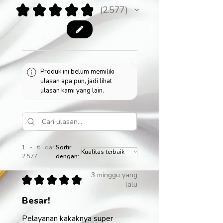
★
★
★
★
★
2.577
2577
Produk ini belum memiliki
ulasan apa pun, jadi lihat
ulasan kami yang lain.
1 - 6 dari
Sortir
2.577
dengan:
3 minggu yang
★
★
★
★
★
lalu
Besar!
Pelayanan kakaknya super