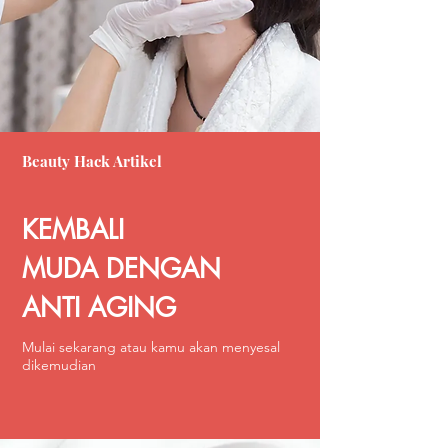
Beauty Hack Artikel
KEMBALI
MUDA DENGAN
ANTI AGING
Mulai sekarang atau kamu akan menyesal
dikemudian